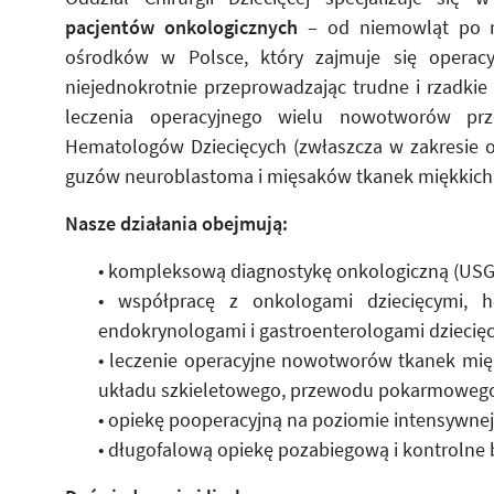
pacjentów onkologicznych
– od niemowląt po m
ośrodków w Polsce, który zajmuje się operac
niejednokrotnie przeprowadzając trudne i rzadki
leczenia operacyjnego wielu nowotworów pr
Hematologów Dziecięcych (zwłaszcza w zakresie op
guzów neuroblastoma i mięsaków tkanek miękkich, 
Nasze działania obejmują:
• kompleksową diagnostykę onkologiczną (USG,
• współpracę z onkologami dziecięcymi, h
endokrynologami i gastroenterologami dziecięc
• leczenie operacyjne nowotworów tkanek miękk
układu szkieletowego, przewodu pokarmowego i 
• opiekę pooperacyjną na poziomie intensywnej 
• długofalową opiekę pozabiegową i kontrolne