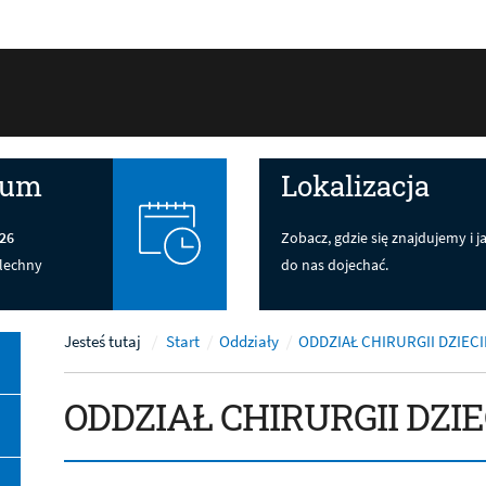
ium
Lokalizacja
26
Zobacz, gdzie się znajdujemy i j
lechny
do nas dojechać.
Jesteś tutaj
Start
Oddziały
ODDZIAŁ CHIRURGII DZIEC
ODDZIAŁ CHIRURGII DZI