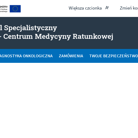
Większa czcionka
Zmień ko
l Specjalistyczny
- ODDZ
a - Centrum Medycyny Ratunkowej
IAGNOSTYKA ONKOLOGICZNA
ZAMÓWIENIA
TWOJE BEZPIECZEŃSTWO