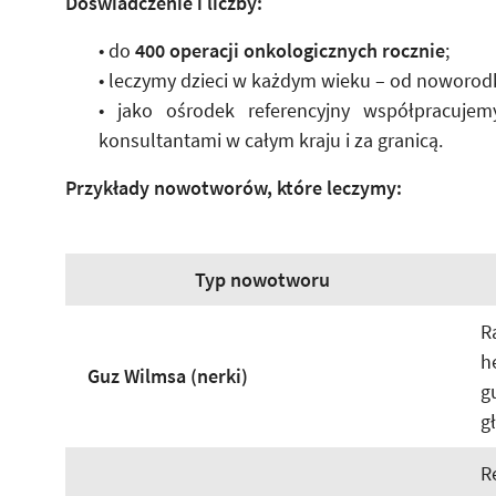
Doświadczenie i liczby:
• do
400 operacji onkologicznych rocznie
;
• leczymy dzieci w każdym wieku – od noworodk
• jako ośrodek referencyjny współpracujem
konsultantami w całym kraju i za granicą.
Przykłady nowotworów, które leczymy:
Typ nowotworu
R
h
Guz Wilmsa (nerki)
g
g
R