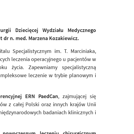
urgii Dziecięcej Wydziału Medycznego
st dr n. med. Marzena Kozakiewicz.
talu Specjalistycznym im. T. Marciniaka,
cych leczenia operacyjnego u pacjentów w
 życia. Zapewniamy specjalistyczną
kompleksowe leczenie w trybie planowym i
ferencyjnej ERN PaedCan
, zajmującej się
w z całej Polski oraz innych krajów Unii
 międzynarodowych badaniach klinicznych i
 w
nowoczesnym leczeniu chirurgicznym