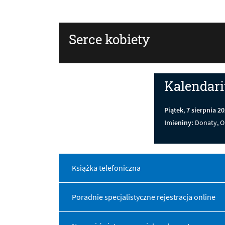
Serce kobiety
Kalendar
Piątek
,
7
sierpnia
20
Imieniny:
Donaty, O
Książka telefoniczna
Poradnie specjalistyczne rejestracja online