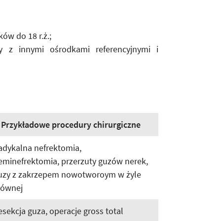
ów do 18 r.ż.;
y z innymi ośrodkami referencyjnymi i
Przykładowe procedury chirurgiczne
adykalna nefrektomia,
eminefrektomia, przerzuty guzów nerek,
uzy z zakrzepem nowotworoym w żyle
łównej
esekcja guza, operacje gross total