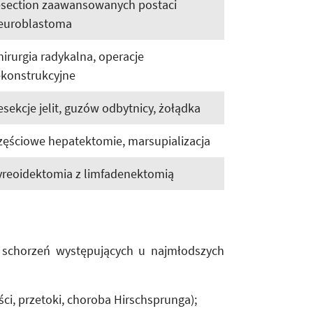
esection zaawansowanych postaci
euroblastoma
hirurgia radykalna, operacje
ekonstrukcyjne
esekcje jelit, guzów odbytnicy, żołądka
zęściowe hepatektomie, marsupializacja
yreoidektomia z limfadenektomią
 schorzeń występujących u najmłodszych
i, przetoki, choroba Hirschsprunga);