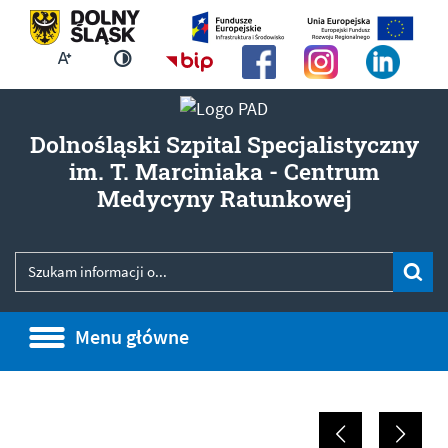
Większa czcionka
Strona główna - Biuletyn Infor
Zmień kontrast
Dolnośląski Szpital Specjalistyczny
im. T. Marciniaka - Centrum
- ODDZ
Medycyny Ratunkowej
Wyszukiwarka
Wyszukiwana fraza
Szu
Menu główne
Menu główne
Informacje