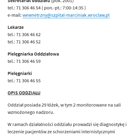
Sekretariat oddziału
(pok. 2001)
tel.: 71 306 46 54 ( pon.-pt.: 7:00-14:35 )
e-mail:
wewnetrzny@szpital-marciniak.wroclaw.pl
Lekarze
tel.: 71 306 46 62
tel.: 71 306 46 52
Pielęgniarka Oddziałowa
tel.: 71 306 46 59
Pielęgniarki
tel.: 71 306 46 55
OPIS ODDZIAŁU
Oddział posiada 29 łóżek, w tym 2 monitorowane na sali
wzmożonego nadzoru.
W ramach działalności oddziału prowadzi się diagnostykę i
leczenie pacjentów ze schorzeniami internistycznymi