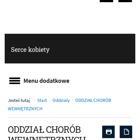
Poprzedni sla
Następ
Serce kobiety
Menu dodatkowe
Menu dodatkowe
Jesteś tutaj
Start
Oddziały
ODDZIAŁ CHORÓB
WEWNĘTRZNYCH
ODDZIAŁ CHORÓB
Drukuj zaw
Zap