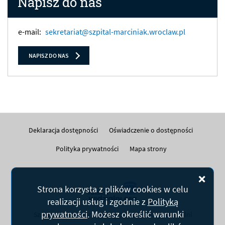
Napisz do nas
e-mail:
sekretariat@szpital-marciniak.wroclaw.pl
NAPISZ DO NAS
Deklaracja dostępności
Oświadczenie o dostępności
Polityka prywatności
Mapa strony
Zam
Strona korzysta z plików
cookies
w celu
realizacji usług i zgodnie z
Polityką
prywatności
. Możesz określić warunki
Szablon strony opracowany przez Fundację Widzialni