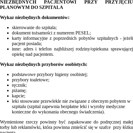
NIEZBĘDNYCH PACJENTOWI PRZY PRZYJĘCIU
PLANOWYM DO SZPITALA
Wykaz niezbędnych dokumentów:
skierowanie do szpitala;
dokument tożsamości z numerem PESEL;
karty informacyjne z poprzednich pobytów szpitalnych - jeżeli
pacjent posiada;
inne: adres i telefon najbliższej rodziny/opiekuna sprawującej
opiekę nad pacjentem.
Wykaz niezbędnych przyborów osobistych:
podstawowe przybory higieny osobistej;
przybory toaletowe;
ręcznik;
piżamę;
kapcie;
leki stosowane przewlekle nie związane z obecnym pobytem w
szpitalu (szpital zapewnia bezpłatne leki i wyroby medyczne
konieczne do wykonania obecnego świadczenia).
Wymienione rzeczy powinny być zapakowane do podręcznej małej
torby lub reklamówki, która powinna zmieścić się w szafce przy łóżku
pacjenta.