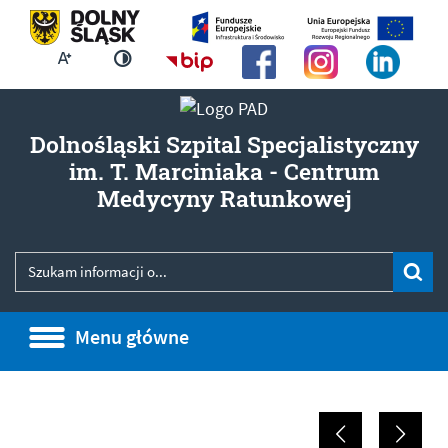
Większa czcionka
Strona główna - Biuletyn Infor
Zmień kontrast
Dolnośląski Szpital Specjalistyczny
im. T. Marciniaka - Centrum
- Komun
Medycyny Ratunkowej
Wyszukiwarka
Wyszukiwana fraza
Szu
Menu główne
Menu główne
Informacje