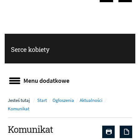
Poprzedni sla
Następ
Serce kobiety
Menu dodatkowe
Menu dodatkowe
Jesteś tutaj
Start
Ogłoszenia
Aktualności
Komunikat
Komunikat
Drukuj zaw
Zap