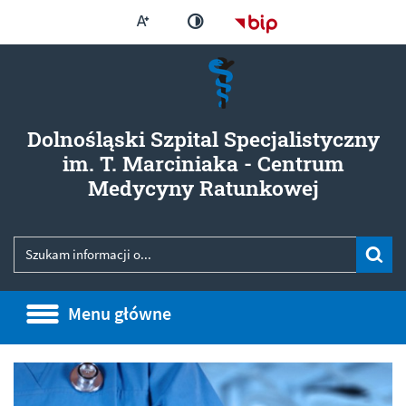
Większa czcionka
Strona główna - Bi
Zmień kontrast
Dolnośląski Szpital Specjalistyczny
im. T. Marciniaka - Centrum
- Mająte
Medycyny Ratunkowej
Wyszukiwarka
Wyszukiwana fraza
Szu
Menu główne
Menu główne
Informacje