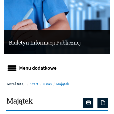
Biuletyn Informacji Publicznej
Menu dodatkowe
Menu dodatkowe
Jesteś tutaj
Start
O nas
Majątek
Majątek
Drukuj zaw
Zap