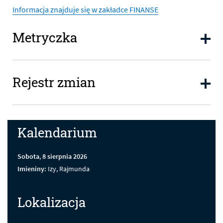
Informacja znajduje się w zakładce FINANSE
Metryczka
Metryczka
Rejestr zmian
Rejestr zmian
Kalendarium
Sobota
,
8
sierpnia
2026
Imieniny:
Izy, Rajmunda
Lokalizacja