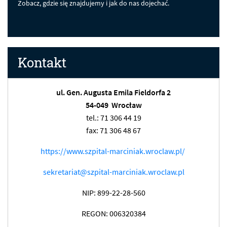
Zobacz, gdzie się znajdujemy i jak do nas dojechać.
Kontakt
ul. Gen. Augusta Emila Fieldorfa 2
54-049 Wrocław
tel.: 71 306 44 19
fax: 71 306 48 67
https://www.szpital-marciniak.wroclaw.pl/
sekretariat@szpital-marciniak.wroclaw.pl
NIP: 899-22-28-560
REGON: 006320384